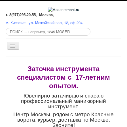
т. 8(977)295-20-55, Москва,
м. Киевская, ул. Можайский вал, 12, оф 204
Поиск
по
сайту:
Включить/
выключить
навигацию
СЕРВИСНЫЙ ЦЕНТР
Заточка инструмента
РЕМОНТ
специалистом с 17-летним
ЗАТОЧКА
опытом.
ЗАПЧАСТИ
Ювелирно затачиваю и спасаю
профессиональный маникюрный
КАТАЛОГ
инструмент.
Центр Москвы, рядом с метро Красные
СХЕМЫ
ворота, курьер, доставка по Москве.
Звоните!
MOSER