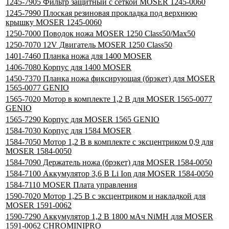
1245-7905 Фильтр защитный с сеткой MOSER 1245-0060
1245-7990 Плоская резиновая прокладка под верхнюю
крышку MOSER 1245-0060
1250-7000 Поводок ножа MOSER 1250 Class50/Max50
1250-7070 12V Двигатель MOSER 1250 Class50
1401-7460 Планка ножа для 1400 MOSER
1406-7080 Корпус для 1400 MOSER
1450-7370 Планка ножа фиксирующая (брэкет) для MOSER
1565-0077 GENIO
1565-7020 Мотор в комплекте 1,2 В для MOSER 1565-0077
GENIO
1565-7290 Корпус для MOSER 1565 GENIO
1584-7030 Корпус для 1584 MOSER
1584-7050 Мотор 1,2 В в комплекте с эксцентриком 0,9 для
MOSER 1584-0050
1584-7090 Держатель ножа (брэкет) для MOSER 1584-0050
1584-7100 Аккумулятор 3,6 В Li Ion для MOSER 1584-0050
1584-7110 MOSER Плата управления
1590-7020 Мотор 1,25 В с эксцентриком и накладкой для
MOSER 1591-0062
1590-7290 Аккумулятор 1,2 В 1800 мАч NiMН для MOSER
1591-0062 CHROMINIPRO