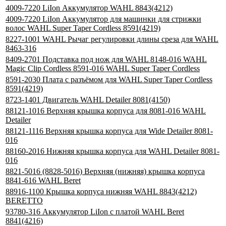
4009-7220 LiIon Аккумулятор WAHL 8843(4212)
4009-7220 LiIon Аккумулятор для машинки для стрижки
волос WAHL Super Taper Cordless 8591(4219)
8227-1001 WAHL Рычаг регулировки длины среза для WAHL
8463-316
8409-2701 Подставка под нож для WAHL 8148-016 WAHL
Magic Clip Cordless 8591-016 WAHL Super Taper Cordless
8591-2030 Плата с разъёмом для WAHL Super Taper Cordless
8591(4219)
8723-1401 Двигатель WAHL Detailer 8081(4150)
88121-1016 Верхняя крышка корпуса для 8081-016 WAHL
Detailer
88121-1116 Верхняя крышка корпуса для Wide Detailer 8081-
016
88160-2016 Нижняя крышка корпуса для WAHL Detailer 8081-
016
8821-5016 (8828-5016) Верхняя (нижняя) крышка корпуса
8841-616 WAHL Beret
88916-1100 Крышка корпуса нижняя WAHL 8843(4212)
BERETTO
93780-316 Аккумулятор LiIon с платой WAHL Beret
8841(4216)