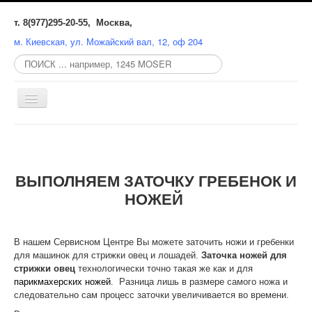
т. 8(977)295-20-55, Москва,
м. Киевская, ул. Можайский вал, 12, оф 204
Поиск
по
сайту:
Включить/
выключить
навигацию
СЕРВИСНЫЙ ЦЕНТР
РЕМОНТ
ВЫПОЛНЯЕМ ЗАТОЧКУ ГРЕБЕНОК И
ЗАТОЧКА
НОЖЕЙ
ЗАПЧАСТИ
КАТАЛОГ
В нашем Сервисном Центре Вы можете заточить ножи и гребенки
для машинок для стрижки овец и лошадей.
Заточка ножей для
СХЕМЫ
стрижки овец
технологически точно такая же как и для
парикмахерских ножей
. Разница лишь в размере самого ножа и
следовательно сам процесс заточки увеличивается во времени.
MOSER