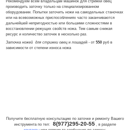
Рекомендуем всем владельцам машинок для стрижки овец
WAHL
производить заточку только на специализированном
оборудовании. Попытки заточить ножи на самодельных станочках
ВОПРОС - ОТВЕТ
или на всевозможных приспособлениях часто заканчиваются
дальнейшей непригодностью или большими сложностями в
КОНТАКТЫ
восстановлении режущих свойств ножа. Тем самым снижая
ресурс и количество заточек в несколько раз.
Гарантийные работы бытовой техники Moser Wahl
Заточка ножей для стрижки овец
и лошадей - от
550
руб в
не выполняем.
Обращайтесь непосредственно к
зависимости от степени износа ножа
продавцу
Получите бесплатную консультацию по заточке и ремонту Вашего
8(977)295-20-55
инструмента по тел:
, в разделе
контакты
или отправьте сообщение по адресу: